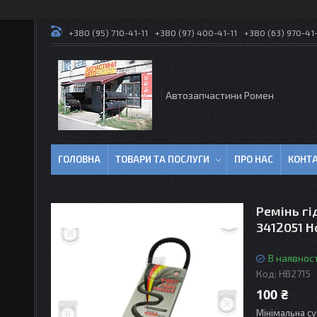
+380 (95) 710-41-11
+380 (97) 400-41-11
+380 (63) 970-41-
Автозапчастини Ромен
ГОЛОВНА
ТОВАРИ ТА ПОСЛУГИ
ПРО НАС
КОНТ
Ремінь гі
3412051 H
В наявност
Код:
HB2715
100 ₴
Мінімальна су