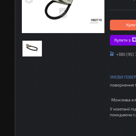
Купи
Купити з
+380 (95) 
повернення 
У компанії п
покидаючи с