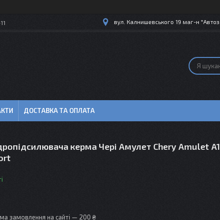
вул. Калнишевського 19 маг-н "Автоз
11
АКТИ
ДОСТАВКА ТА ОПЛАТА
дропідсилювача керма Чері Амулет Chery Amulet A1
ort
і
ма замовлення на сайті — 200 ₴