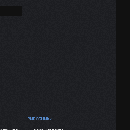
ВИРОБНИКИ
 причіпів і
Дорожня Карта