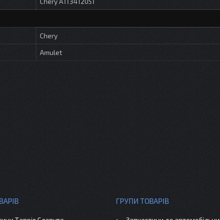
Chery A113412051
Chery
Amulet
ВАРІВ
ГРУПИ ТОВАРІВ
тини Таврія Славута
Запчастини до автомобільних